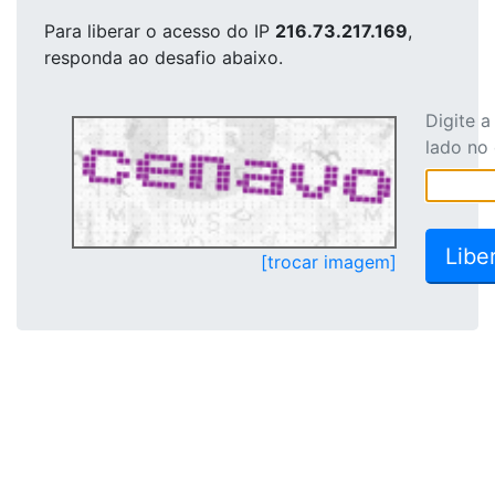
Para liberar o acesso
do IP
216.73.217.169
,
responda ao desafio abaixo.
Digite 
lado no
[trocar imagem]